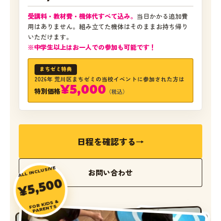
受講料・教材費・機体代すべて込み。
当日かかる追加費
用はありません。組み立てた機体はそのままお持ち帰り
いただけます。
※中学生以上はお一人での参加も可能です！
まちゼミ特典
2026年 荒川区まちゼミの当校イベントに参加された方は
¥5,000
特別価格
（税込）
日程を確認する
→
ALL INCLUSIVE
お問い合わせ
¥5,500
FOR KIDS &
PARENTS