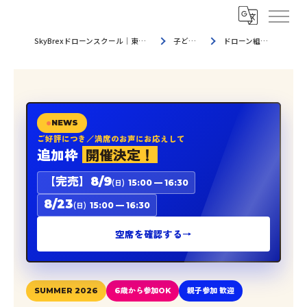
SkyBrexドローンスクール｜東京都荒川区・都内近隣エリアのドローンスクール
子どもドローン教室
ドローン組み立てワークショップ
NEWS
ご好評につき／満席のお声にお応えして
追加枠
開催決定！
【完売】8/9
(日)
15:00 — 16:30
8/23
(日)
15:00 — 16:30
空席を確認する
→
SUMMER 2026
6歳から参加OK
親子参加 歓迎