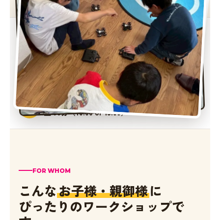
SCHEDULE
📅
2026年 夏休み限定 全8回開催
VENUE
📍
スカイブレックス KIDS DRONE 西尾久校
東京都荒川区西尾久1-31-6
DURATION
⏱
1回 90分（10:00 or 13:00）
FOR WHOM
こんな
お子様・親御様
に
ぴったりのワークショップで