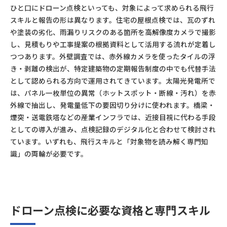
ひと口にドローン点検といっても、対象によって求められる飛行
スキルと報告の形は異なります。住宅の屋根点検では、瓦のずれ
や塗装の劣化、雨漏りリスクのある箇所を高解像度カメラで撮影
し、見積もりや工事提案の根拠資料として活用する流れが定着し
つつあります。外壁調査では、赤外線カメラを使ったタイルの浮
き・剥離の検出が、特定建築物の定期報告制度の中でも代替手法
として認められる方向で運用されてきています。太陽光発電所で
は、パネル一枚単位の異常（ホットスポット・断線・汚れ）を赤
外線で抽出し、発電量低下の要因切り分けに使われます。橋梁・
煙突・送電鉄塔などの産業インフラでは、近接目視に代わる手段
としての導入が進み、点検記録のデジタル化と合わせて検討され
ています。いずれも、飛行スキルと「対象物を読み解く専門知
識」の両輪が必要です。
ドローン点検に必要な資格と専門スキル