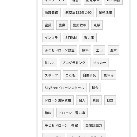
救護義務
航空法132条の90
業務活用
空撮
農業
農薬散布
点検
インフラ
STEAM
習い事
子どもドローン教室
無料
土日
週末
忙しい
プログラミング
サッカー
スポーツ
こども
自由研究
夏休み
SkyBrexドローンスクール
料金
ドローン国家資格
個人
費用
日数
趣味
ドローン 習い事
子どもドローン 教室
空間認識力