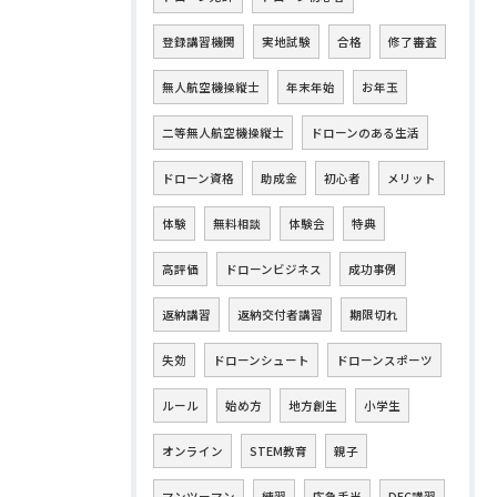
登録講習機関
実地試験
合格
修了審査
無人航空機操縦士
年末年始
お年玉
二等無人航空機操縦士
ドローンのある生活
ドローン資格
助成金
初心者
メリット
体験
無料相談
体験会
特典
高評価
ドローンビジネス
成功事例
返納講習
返納交付者講習
期限切れ
失効
ドローンシュート
ドローンスポーツ
ルール
始め方
地方創生
小学生
オンライン
STEM教育
親子
マンツーマン
練習
応急手当
DEC講習