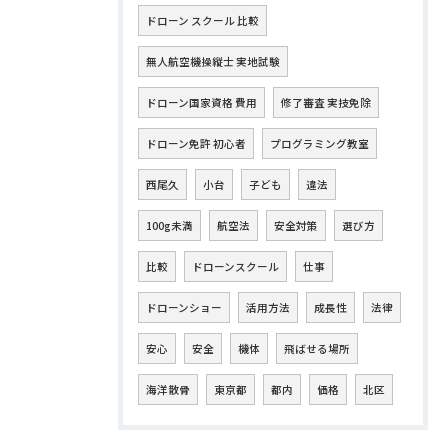
ドローン スクール 比較
無人航空機操縦士 実地試験
ドローン国家資格 費用
修了審査 実技免除
ドローン免許 初心者
プログラミング教室
西尾久
小台
子ども
違法
100g未満
航空法
安全対策
選び方
比較
ドローンスクール
仕事
ドローンショー
活用方法
成長性
法律
安心
安全
機体
飛ばせる場所
海洋散骨
東京都
都内
価格
北区