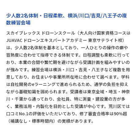
少人数2名体制・日程柔軟、横浜/川口/吉見/八王子の複
数練習会場
スカイブレックス ドローンスクール（大人向け国家資格コースは
JUAVAC ドローンエキスパートアカデミー 東京サテライト校）
は、少人数2名体制を基本としており、一人ひとりの操作の癖や
習熟度に合わせて指導できる体制です。日程調整も柔軟に行って
おり、本業の合間や繁忙期を避けながら受講計画を組みやすいの
が強みです。練習会場は横浜・川口・吉見・八王子など複数を用
意しており、お住まいや事業所所在地に合わせて選べます。学科
は自社開発のeラーニングで進められるため、通学の負担を抑え
ながら基礎知識を固められます。受講者は東京全域・埼玉・神奈
川・千葉から通っており、会社員、特に測量・建設業の方が多
く、業務活用・内製化を目的とした受講が中心です。荒川区では
口コミNo.1の評価をいただいており、修了審査合格率は90％超
（補講なし・標準時間内）の実績があります。