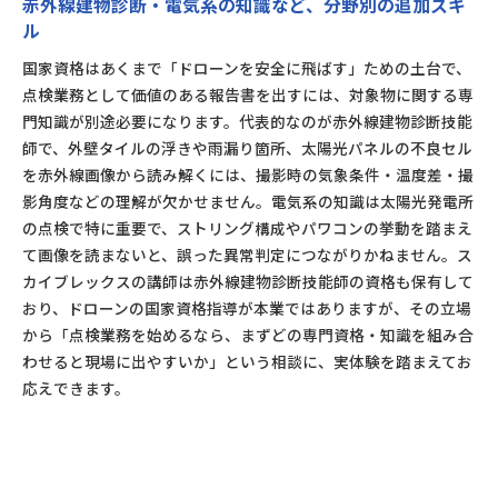
赤外線建物診断・電気系の知識など、分野別の追加スキ
ル
国家資格はあくまで「ドローンを安全に飛ばす」ための土台で、
点検業務として価値のある報告書を出すには、対象物に関する専
門知識が別途必要になります。代表的なのが赤外線建物診断技能
師で、外壁タイルの浮きや雨漏り箇所、太陽光パネルの不良セル
を赤外線画像から読み解くには、撮影時の気象条件・温度差・撮
影角度などの理解が欠かせません。電気系の知識は太陽光発電所
の点検で特に重要で、ストリング構成やパワコンの挙動を踏まえ
て画像を読まないと、誤った異常判定につながりかねません。ス
カイブレックスの講師は赤外線建物診断技能師の資格も保有して
おり、ドローンの国家資格指導が本業ではありますが、その立場
から「点検業務を始めるなら、まずどの専門資格・知識を組み合
わせると現場に出やすいか」という相談に、実体験を踏まえてお
応えできます。