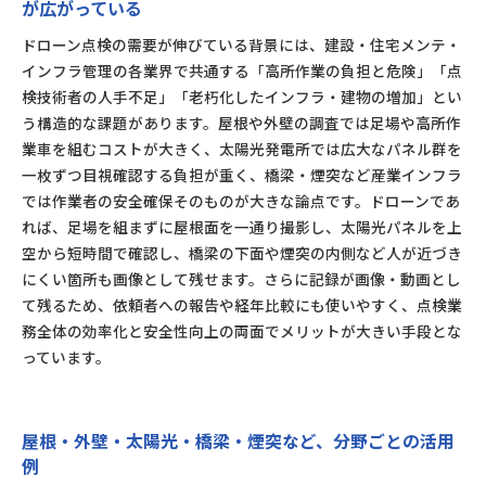
が広がっている
少人数2名体制・日程柔軟、横浜/川口/吉見/八王
子の複数練習会場
ドローン点検の需要が伸びている背景には、建設・住宅メンテ・
費用・助成金・取得後の活用
インフラ管理の各業界で共通する「高所作業の負担と危険」「点
検技術者の人手不足」「老朽化したインフラ・建物の増加」とい
受講料金と修了審査込みの内訳（追加費用なし）
う構造的な課題があります。屋根や外壁の調査では足場や高所作
人材開発支援助成金と教育訓練給付制度、内製化
業車を組むコストが大きく、太陽光発電所では広大なパネル群を
サポート
一枚ずつ目視確認する負担が重く、橋梁・煙突など産業インフラ
まとめ
では作業者の安全確保そのものが大きな論点です。ドローンであ
れば、足場を組まずに屋根面を一通り撮影し、太陽光パネルを上
空から短時間で確認し、橋梁の下面や煙突の内側など人が近づき
にくい箇所も画像として残せます。さらに記録が画像・動画とし
て残るため、依頼者への報告や経年比較にも使いやすく、点検業
務全体の効率化と安全性向上の両面でメリットが大きい手段とな
っています。
屋根・外壁・太陽光・橋梁・煙突など、分野ごとの活用
例