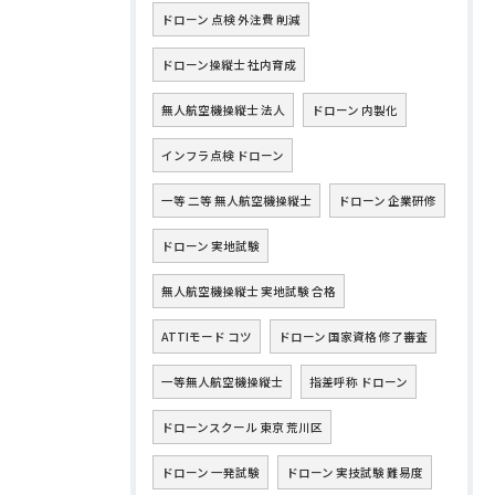
ドローン 点検 外注費 削減
ドローン操縦士 社内育成
無人航空機操縦士 法人
ドローン 内製化
インフラ点検 ドローン
一等 二等 無人航空機操縦士
ドローン 企業研修
ドローン 実地試験
無人航空機操縦士 実地試験 合格
ATTIモード コツ
ドローン 国家資格 修了審査
一等無人航空機操縦士
指差呼称 ドローン
ドローンスクール 東京 荒川区
ドローン 一発試験
ドローン 実技試験 難易度