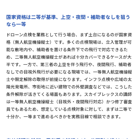
国家資格は二等が基準、上空・夜間・補助者なしを狙う
なら一等
ドローン点検を業務として行う場合、まず土台になるのが国家資
格（無人航空機操縦士）です。多くの点検現場は、立入管理が可
能な敷地内や、補助者を置ける条件下での飛行で対応できるた
め、二等無人航空機操縦士があれば十分カバーできるケースが大
半です。一方で、第三者の上空を伴う飛行や、夜間飛行、補助者
なしでの目視外飛行が必要になる現場では、一等無人航空機操縦
士や限定解除の取得が前提になります。インフラ点検や広域の太
陽光発電所、市街地に近い建物での外壁調査などでは、こうした
条件解除が活きてくる場面もあります。スカイブレックスの講師
は一等無人航空機操縦士（目視外・夜間飛行対応）かつ修了審査
員でもあるため、想定している点検対象に対して、まずは二等で
十分か、一等まで進めるべきかを実務目線で相談できます。