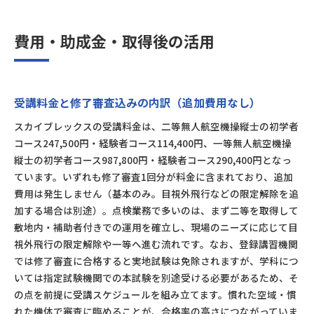
費用・助成金・取得後の活用
受講料金と修了審査込みの内訳（追加費用なし）
スカイブレックスの受講料金は、二等無人航空機操縦士の初学者
コース247,500円・経験者コース114,400円、一等無人航空機操
縦士の初学者コース987,800円・経験者コース290,400円となっ
ています。いずれも修了審査1回分が料金に含まれており、追加
費用は発生しません（基本のみ。目視外飛行などの限定解除を追
加する場合は別途）。点検業務で多いのは、まず二等を取得して
敷地内・補助者付きでの運用を確立し、現場のニーズに応じて目
視外飛行の限定解除や一等へ進む流れです。なお、登録講習機関
では修了審査に合格すると実地試験は免除されますが、学科につ
いては指定試験機関での本試験を別途受ける必要があるため、そ
の点を前提に受講スケジュールを組み立てます。慣れた空域・慣
れた機体で審査に臨めることが、合格率の高さにつながっていま