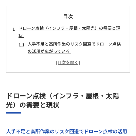
目次
ドローン点検（インフラ・屋根・太陽光）の需要と現
状
人手不足と高所作業のリスク回避でドローン点検
の活用が広がっている
屋根・外壁・太陽光・橋梁・煙突など、分野ごと
の活用例
ドローン点検に必要な資格と専門スキル
国家資格は二等が基準、上空・夜間・補助者なし
を狙うなら一等
ドローン点検（インフラ・屋根・太陽
赤外線建物診断・電気系の知識など、分野別の追
光）の需要と現状
加スキル
東京でスカイブレックスを選ぶメリット
講師は一等操縦士・修了審査員・赤外線建物診断
人手不足と高所作業のリスク回避でドローン点検の活用
技能師、実飛行1,000時間超