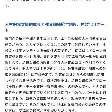
す。
人材開発支援助成金と教育訓練給付制度、内製化サポー
ト
費用面の負担を抑える手段として、厚生労働省の人材開発支援助
成金があり、スカイブレックスはこの制度に対応しています。建
設業・住宅メンテ・太陽光関連の事業者が、従業員にドローン国
家資格を取得させる際、要件を満たせば受講費用の一部が助成対
象となり、点検業務の内製化に伴う人材育成コストを抑えやすく
なります。個人で受講する方向けには、教育訓練給付制度への対
応を2026年10月に申請予定で、将来的にはこちらの制度も活用
しやすくなる見込みです。資格取得後は、点検業務の運用フロー
（撮影計画・データ管理・報告書様式）の組み立てや、社内の操
縦者を計画的に育てていくビジネス活用・内製化サポートにも対
応しており、単発の資格取得で終わらず、現場で使える形まで一
緒に整えていけるのが強みです。具体的な費用設計や助成金の使
い方は、受講前の段階から相談いただけます。