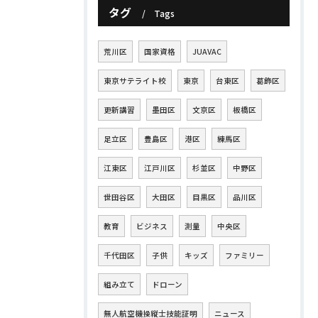
タグ
Tags
荒川区
国家資格
JUAVAC
東京サテライト校
東京
台東区
葛飾区
更新講習
墨田区
文京区
板橋区
足立区
豊島区
港区
練馬区
江東区
江戸川区
杉並区
中野区
世田谷区
大田区
目黒区
品川区
教育
ビジネス
測量
中央区
千代田区
子供
キッズ
ファミリー
組み立て
ドローン
無人航空機操縦士技能証明
ニュース