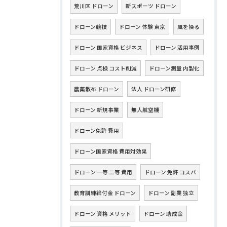
荒川区 ドローン
新スポーツ ドローン
ドローン競技
ドローン 体験 東京
風を操る
ドローン 国家資格 ビジネス
ドローン 活用事例
ドローン 点検 コスト削減
ドローン測量 内製化
農薬散布 ドローン
法人 ドローン研修
ドローン 新規事業
無人航空機
ドローン免許 費用
ドローン国家資格 費用対効果
ドローン 一等 二等 費用
ドローン 免許 コスパ
教育訓練給付金 ドローン
ドローン 副業 独立
ドローン 資格 メリット
ドローン 助成金