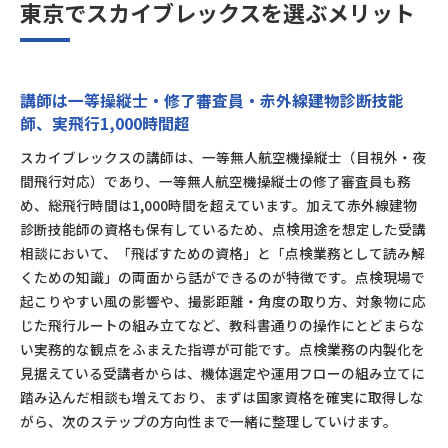
東京でスカイブレックスを選ぶメリット
講師は一等操縦士・修了審査員・赤外線建物診断技能
師、実飛行1,000時間超
スカイブレックスの講師は、一等無人航空機操縦士（目視外・夜
間飛行対応）であり、一等無人航空機操縦士の修了審査員も務
め、総飛行時間は1,000時間を超えています。加えて赤外線建物
診断技能師の資格も保有しているため、点検用途を想定した受講
相談において、「飛ばすための資格」と「点検業務として読み解
くための知識」の両面から話ができるのが特徴です。点検現場で
起こりやすい風の影響や、撮影距離・角度の取り方、対象物に応
じた飛行ルートの組み立てなど、教科書通りの操作にとどまらな
い実務的な観点をふまえた指導が可能です。点検業務の内製化を
見据えている受講者からは、機体選定や運用フローの組み立てに
踏み込んだ相談も増えており、まずは国家資格を確実に取得しな
がら、次のステップの方向性まで一緒に整理していけます。