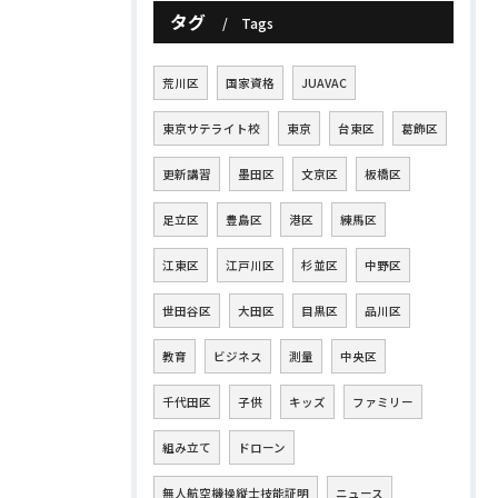
タグ
Tags
荒川区
国家資格
JUAVAC
東京サテライト校
東京
台東区
葛飾区
更新講習
墨田区
文京区
板橋区
足立区
豊島区
港区
練馬区
江東区
江戸川区
杉並区
中野区
世田谷区
大田区
目黒区
品川区
教育
ビジネス
測量
中央区
千代田区
子供
キッズ
ファミリー
組み立て
ドローン
無人航空機操縦士技能証明
ニュース