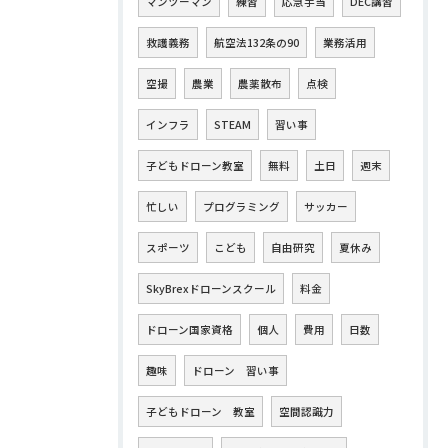
マンツーマン
練習
応急手当
DEC講習
救護義務
航空法132条の90
業務活用
空撮
農業
農薬散布
点検
インフラ
STEAM
習い事
子どもドローン教室
無料
土日
週末
忙しい
プログラミング
サッカー
スポーツ
こども
自由研究
夏休み
SkyBrexドローンスクール
料金
ドローン国家資格
個人
費用
日数
趣味
ドローン 習い事
子どもドローン 教室
空間認識力