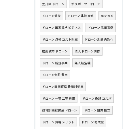
荒川区 ドローン
新スポーツ ドローン
ドローン競技
ドローン 体験 東京
風を操る
ドローン 国家資格 ビジネス
ドローン 活用事例
ドローン 点検 コスト削減
ドローン測量 内製化
農薬散布 ドローン
法人 ドローン研修
ドローン 新規事業
無人航空機
ドローン免許 費用
ドローン国家資格 費用対効果
ドローン 一等 二等 費用
ドローン 免許 コスパ
教育訓練給付金 ドローン
ドローン 副業 独立
ドローン 資格 メリット
ドローン 助成金