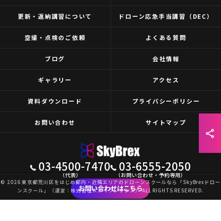
更新・返納講習について
ドローン応急手当講習（DEC）
空撮・点検のご依頼
よくある質問
ブログ
会社情報
ギャラリー
アクセス
資料ダウンロード
プライバシーポリシー
お問い合わせ
サイトマップ
03-4500-7470
03-6555-2050
（代表）
（お問い合わせ・予約専用）
© 2026 東京都荒川区をはじめ都内・近隣エリアのドローンスクールなら「SkyBrexドロー
お問い合わせはこちら
ンスクール」（運営：株式会社スカイブレックス） ALL RIGHTS RESERVED.