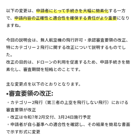
以下の変更は、
申請者にとって手続きを大幅に簡素化
する一方
で、
申請内容の正確性と適合性を確保する責任がより重要
になり
ますね。
今回の説明会は、無人航空機の飛行許可・承認審査要領の改正、
特にカテゴリー２飛行に関する改正について説明するものでし
た。
改正の目的は、ドローンの利用を促進するため、申請手続きを簡
素化し、審査期間を短縮とのことです。
主な変更点を以下のとおりとなります。
•審査要領の改正:
◦カテゴリー2飛行（第三者の上空を飛行しない飛行）における
審査要領が改正
◦改正は令和7年2月交付、3月24日施行予定
◦申請者が自ら基準への適合性を確認し、その結果を簡易な書面
で示す形式に変更