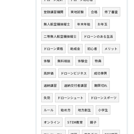
登録講習機関
実地試験
合格
修了審査
無人航空機操縦士
年末年始
お年玉
二等無人航空機操縦士
ドローンのある生活
ドローン資格
助成金
初心者
メリット
体験
無料相談
体験会
特典
高評価
ドローンビジネス
成功事例
返納講習
返納交付者講習
期限切れ
失効
ドローンシュート
ドローンスポーツ
ルール
始め方
地方創生
小学生
オンライン
STEM教育
親子