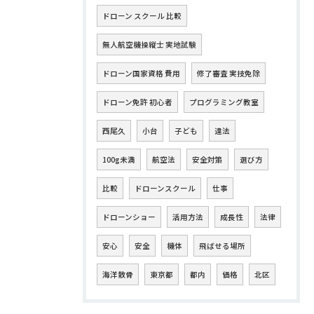
ドローン スクール 比較
無人航空機操縦士 実地試験
ドローン国家資格 費用
修了審査 実技免除
ドローン免許 初心者
プログラミング教室
西尾久
小台
子ども
違法
100g未満
航空法
安全対策
選び方
比較
ドローンスクール
仕事
ドローンショー
活用方法
成長性
法律
安心
安全
機体
飛ばせる場所
海洋散骨
東京都
都内
価格
北区