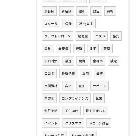
渋谷区
新宿区
最新
教室
資格
スクール
保険
25kg以上
クラフトドローン
補助金
コスパ
格安
金額
最安値
更新
独学
警察
テロ対策
最速
免許
合格率
検定
口コミ
最新情報
活用
最短
民間資格
高い
割引
サポート
内製化
コンプライアンス
企業
免許更新
子供向け
親子で楽しむ
イベント
クリスマス
ドローン教室
ドローン免許
ドローン初心者