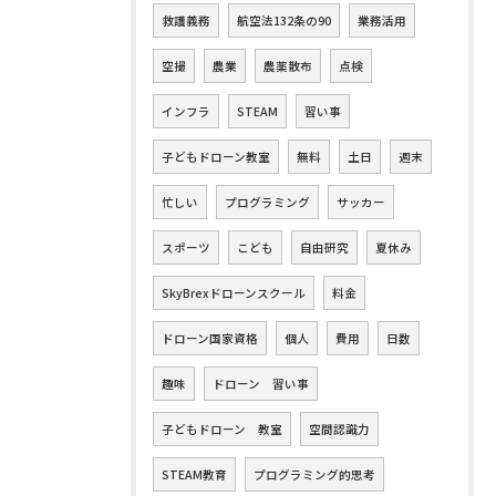
救護義務
航空法132条の90
業務活用
空撮
農業
農薬散布
点検
インフラ
STEAM
習い事
子どもドローン教室
無料
土日
週末
忙しい
プログラミング
サッカー
スポーツ
こども
自由研究
夏休み
SkyBrexドローンスクール
料金
ドローン国家資格
個人
費用
日数
趣味
ドローン 習い事
子どもドローン 教室
空間認識力
STEAM教育
プログラミング的思考