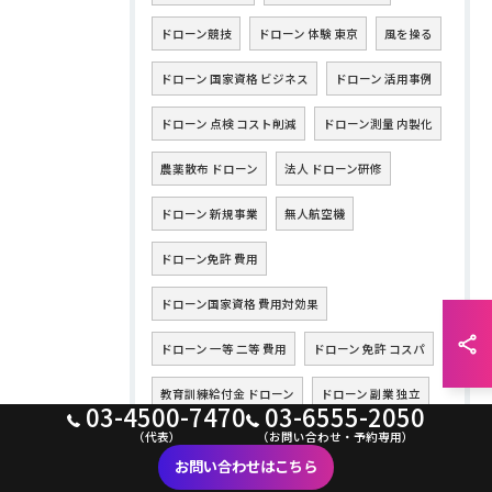
ドローン競技
ドローン 体験 東京
風を操る
ドローン 国家資格 ビジネス
ドローン 活用事例
ドローン 点検 コスト削減
ドローン測量 内製化
農薬散布 ドローン
法人 ドローン研修
ドローン 新規事業
無人航空機
ドローン免許 費用
ドローン国家資格 費用対効果
ドローン 一等 二等 費用
ドローン 免許 コスパ
教育訓練給付金 ドローン
ドローン 副業 独立
03-4500-7470
03-6555-2050
（代表）
（お問い合わせ・予約専用）
ドローン 資格 メリット
ドローン 助成金
お問い合わせはこちら
ドローン 補助金 2026