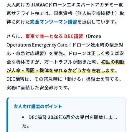
大人向けの
JUAVACドローンエキスパートアカデミー東
京サテライト校
では、国家資格（無人航空機操縦士）取
得に向けた
完全マンツーマン講習
を提供しています。
さらに、
東京で唯一となる DEC講習
（Drone
Operations Emergency Care／ドローン運用時の緊急対
応・救急対応講習）を実施。ドローンは正しく扱えば安
全な機体ですが、万一トラブルが起きた際、
初動の判断
が人命・周囲・機体を守れるかどうかを左右します
。
DEC講習は、その緊急時に「動ける」操縦士を育てる、
実務に直結した安全教育です。
大人向け講習のポイント
DEC講習
2026年6月分の受付を開始
しまし
た。