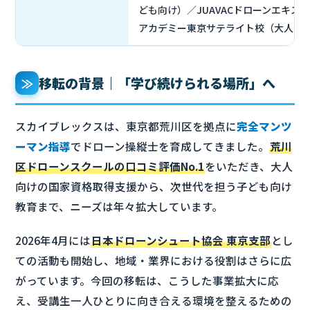
ども向け）／JUAVACドローンエキス
アカデミー東京サテライト校（大人向
移転の背景｜「学び続けられる場所」へ
≫
スカイブレックスは、東京都荒川区を拠点に
完全マンツ
ーマン指導
でドローン操縦士を育成してきました。
荒川
区ドローンスクールの口コミ評価No.1
をいただき、大人
向けの国家資格取得支援から、次世代を担う子ども向け
教育まで、ニーズは年々拡大しています。
2026年4月には
日本ドローンシュート協会 東京支部
とし
ての活動も開始し、地域・業界における役割はさらに広
がっています。今回の移転は、こうした事業拡大に応
え、受講生一人ひとりに向き合える環境を整えるための