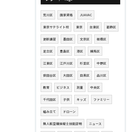
荒川区
国家資格
JUAVAC
東京サテライト校
東京
台東区
葛飾区
更新講習
墨田区
文京区
板橋区
足立区
豊島区
港区
練馬区
江東区
江戸川区
杉並区
中野区
世田谷区
大田区
目黒区
品川区
教育
ビジネス
測量
中央区
千代田区
子供
キッズ
ファミリー
組み立て
ドローン
無人航空機操縦士技能証明
ニュース