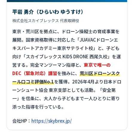
平岩 勇介（ひらいわ ゆうすけ）
株式会社スカイブレックス 代表取締役
東京・荒川区を拠点に、ドローン操縦士の育成事業を
展開。国家資格取得に対応した「JUAVACドローンエ
キスパートアカデミー東京サテライト校」と、子ども
向け「スカイブレックス KIDS DRONE 西尾久校」を運
営する。完全マンツーマン指導と、
東京で唯一の
DEC（緊急対応）講習
を強みに、
荒川区ドローンスク
ール口コミ評価No.1
を獲得。2026年4月より日本ドロ
ーンシュート協会 東京支部としても活動。「安全第
一」を信条に、大人から子どもまで一人ひとりに寄り
添った指導を行っている。
会社HP：
https://skybrex.jp/