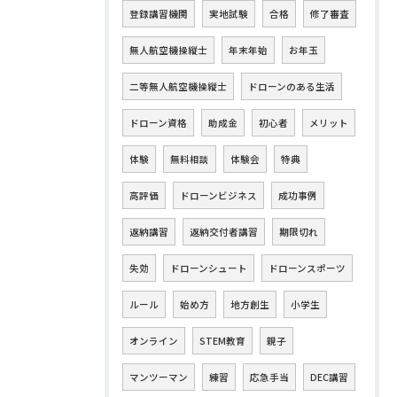
登録講習機関
実地試験
合格
修了審査
無人航空機操縦士
年末年始
お年玉
二等無人航空機操縦士
ドローンのある生活
ドローン資格
助成金
初心者
メリット
体験
無料相談
体験会
特典
高評価
ドローンビジネス
成功事例
返納講習
返納交付者講習
期限切れ
失効
ドローンシュート
ドローンスポーツ
ルール
始め方
地方創生
小学生
オンライン
STEM教育
親子
マンツーマン
練習
応急手当
DEC講習