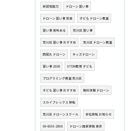
非認知能力
ドローン 習い事
ドローン 習い事 効果
子ども ドローン教室
習い事 意味ある
荒川区 習い事
荒川区 習い事 おすすめ
荒川区 ドローン教室
西尾久 ドローン
キッズドローン
習い事 2026
STEM教育 子ども
プログラミング教室 荒川区
子ども 習い事 おすすめ
無料体験 ドローン
スカイブレックス 移転
荒川区 ドローンスクール
本社移転 お知らせ
03-6555-2050
ドローン国家資格 東京